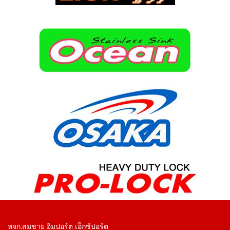
หจก.สมชาย อิมปอร์ต เอ็กซ์ปอร์ต