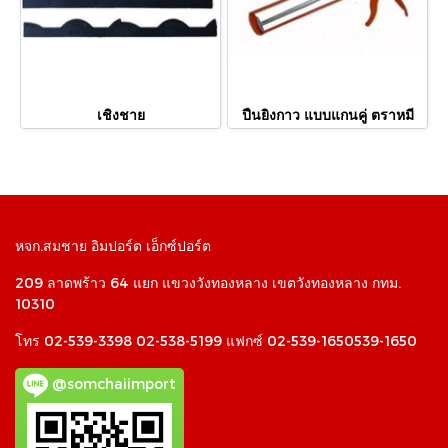
เชิงชาย
ปืนยิงกาว แบบแกนคู่ ตราหมี
หจก.สมชาย อิมปอร์ต เอ็กซ์ปอร์ต
209 ลาดพร้าว 64 แยก แขวงวังทองหลาง เขตวังทองหลาง กทม.
10310
โทร 02-539-3398 02-538-5199 แฟกซ์ 02-539-1650539-1650
@somchaiimport