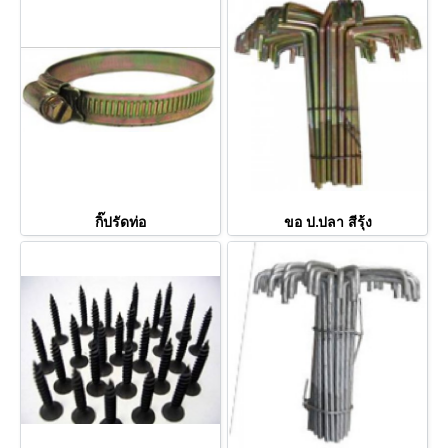
กิ๊ปรัดท่อ
ขอ ป.ปลา สีรุ้ง