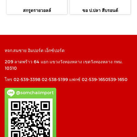
สกรูดรายวอลล์
ขอ ป.ปลา สีบรอนด์
หจก.สมชาย อิมปอร์ต เอ็กซ์ปอร์ต
209 ลาดพร้าว 64 แยก แขวงวังทองหลาง เขตวังทองหลาง กทม.
10310
โทร 02-539-3398 02-538-5199 แฟกซ์ 02-539-1650539-1650
@somchaiimport