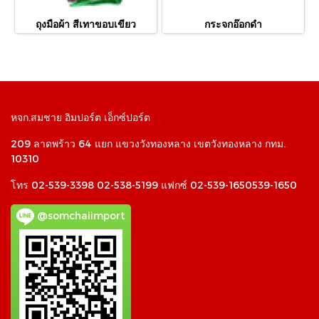
ถุงมือผ้า สีเทาขอบเขียว
กระจกอ๊อกดำ
หจก.สมชาย อิมปอร์ต เอ็กซ์ปอร์ต
209 ลาดพร้าว 64 แยก แขวงวังทองหลาง เขตวังทองหลาง กทม.
10310
โทร 02-539-3398 02-538-5199 แฟกซ์ 02-539-1650539-1650
@somchaiimport