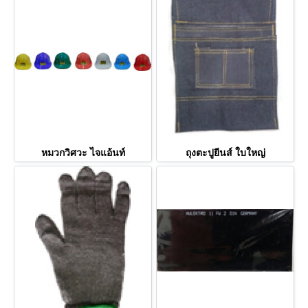
หมวกวิศวะ ไจแอ้นท์
ถุงตะปูยีนส์ ใบใหญ่