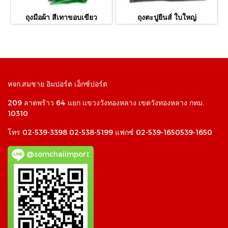
ถุงมือผ้า สีเทาขอบเขียว
ถุงตะปูยีนส์ ใบใหญ่
หจก.สมชาย อิมปอร์ต เอ็กซ์ปอร์ต
209 ลาดพร้าว 64 แยก แขวงวังทองหลาง เขตวังทองหลาง กทม.
10310
โทร 02-539-3398 02-538-5199 แฟกซ์ 02-539-1650539-1650
@somchaiimport