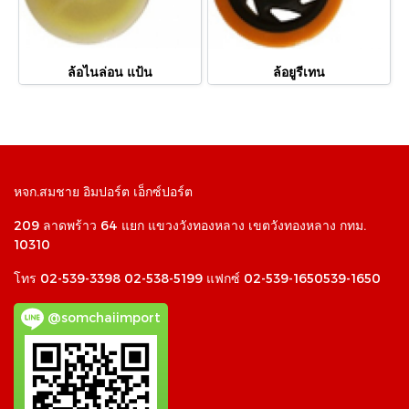
ล้อไนล่อน แป้น
ล้อยูรีเทน
หจก.สมชาย อิมปอร์ต เอ็กซ์ปอร์ต
209 ลาดพร้าว 64 แยก แขวงวังทองหลาง เขตวังทองหลาง กทม.
10310
โทร 02-539-3398 02-538-5199 แฟกซ์ 02-539-1650539-1650
@somchaiimport