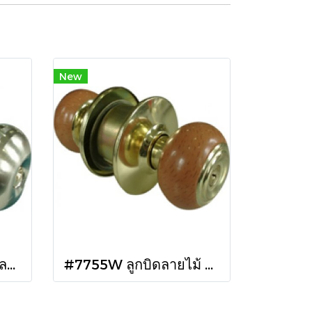
New
#456SS ลูกบิดสแตนเลส พ่นทราย จานใหญ่ตราหมี
#7755W ลูกบิดลายไม้ ตราหมี (จานใหญ่)