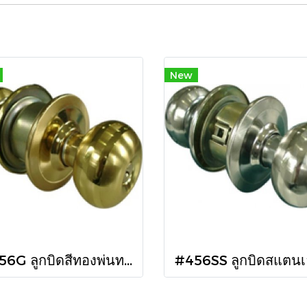
New
#456G ลูกบิดสีทองพ่นทราย จานใหญ่ ตราหมี