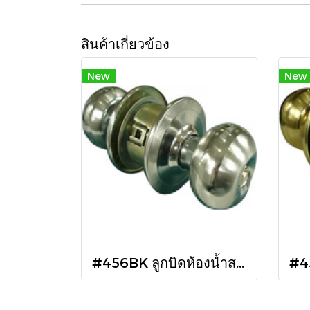
สินค้าเกี่ยวข้อง
New
New
#456BK ลูกบิดห้องน้ำสแตนเลส จานใหญ่ตราหมี