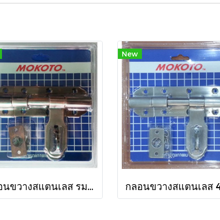
New
กลอนขวางสแตนเลส รมดำ 4 นิ้ว