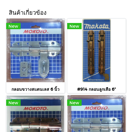
สินค้าเกี่ยวข้อง
New
New
กลอนขวางสแตนเลส 6 นิ้ว
#914 กลอนลูกเสือ 6”
New
New