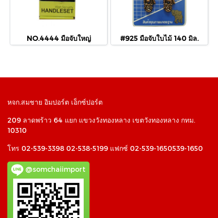
NO.4444 มือจับใหญ่
#925 มือจับใบไม้ 140 มิล.
หจก.สมชาย อิมปอร์ต เอ็กซ์ปอร์ต
209 ลาดพร้าว 64 แยก แขวงวังทองหลาง เขตวังทองหลาง กทม.
10310
โทร 02-539-3398 02-538-5199 แฟกซ์ 02-539-1650539-1650
@somchaiimport