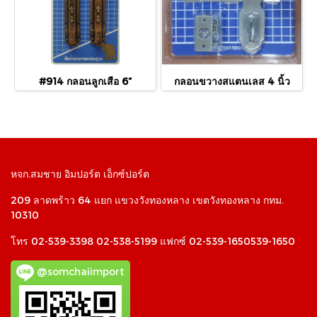
#914 กลอนลูกเสือ 6”
กลอนขวางสแตนเลส 4 นิ้ว
หจก.สมชาย อิมปอร์ต เอ็กซ์ปอร์ต
209 ลาดพร้าว 64 แยก แขวงวังทองหลาง เขตวังทองหลาง กทม.
10310
โทร 02-539-3398 02-538-5199 แฟกซ์ 02-539-1650539-1650
@somchaiimport