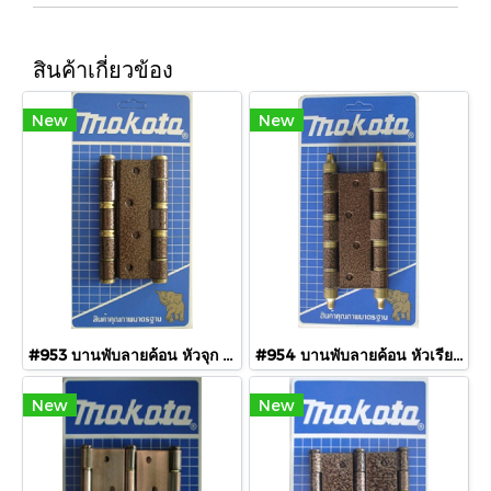
สินค้าเกี่ยวข้อง
New
New
#953 บานพับลายค้อน หัวจุก แกนใหญ่
#954 บานพับลายค้อน หัวเรียบ แกนใหญ่
New
New