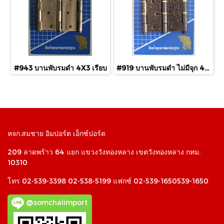
#943 บานพับรมดำ 4X3 เรียบ
#919 บานพับรมดำ ไม่มีจุก 4x3
หจก.สมชาย อิมปอร์ต เอ็กซ์ปอร์ต
209 ลาดพร้าว 64 แยก แขวงวังทองหลาง เขตวังทองหลาง กทม.
10310
โทร 02-539-3398 02-538-5199 แฟกซ์ 02-539-1650539-1650
@somchaiimport