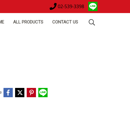
02-539-3398
ME
ALL PRODUCTS
CONTACT US
e