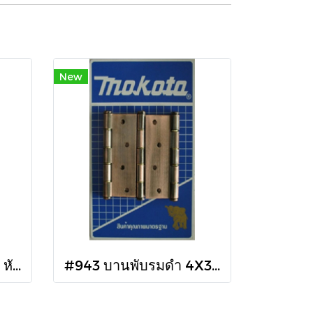
New
#953 บานพับลายค้อน หัวจุก แกนใหญ่
#943 บานพับรมดำ 4X3 เรียบ