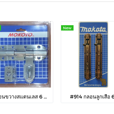
New
กลอนขวางสแตนเลส 6 นิ้ว
#914 กลอนลูกเสือ 