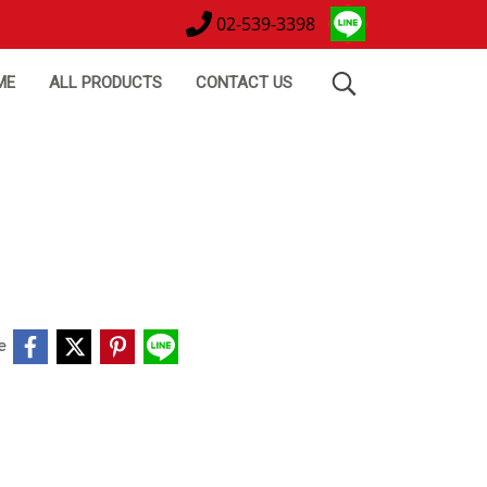
02-539-3398
ME
ALL PRODUCTS
CONTACT US
e