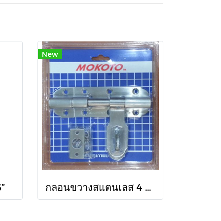
New
6”
กลอนขวางสแตนเลส 4 นิ้ว