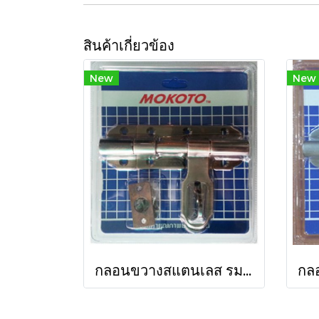
สินค้าเกี่ยวข้อง
New
New
กลอนขวางสแตนเลส รมดำ 4 นิ้ว