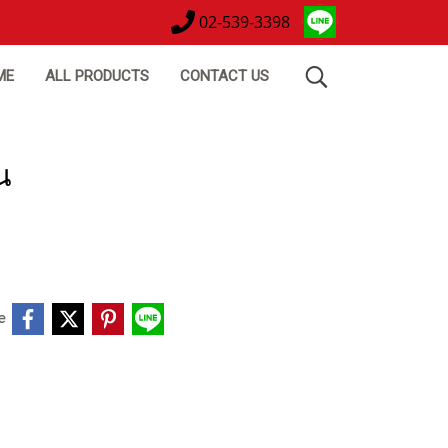
02-539-3398
ME
ALL PRODUCTS
CONTACT US
น
e