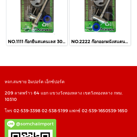
NO.1111 ก๊อกยืนสแตนเลส 304 สายอ่อน
NO.2222 ก๊อกออกผนังสแตนเลส 304 สายอ่อน
หจก.สมชาย อิมปอร์ต เอ็กซ์ปอร์ต
209 ลาดพร้าว 64 แยก แขวงวังทองหลาง เขตวังทองหลาง กทม.
10310
โทร 02-539-3398 02-538-5199 แฟกซ์ 02-539-1650539-1650
@somchaiimport