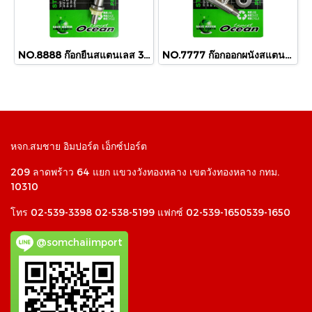
NO.8888 ก๊อกยืนสแตนเลส 304
NO.7777 ก๊อกออกผนังสแตนเลส 304
หจก.สมชาย อิมปอร์ต เอ็กซ์ปอร์ต
209 ลาดพร้าว 64 แยก แขวงวังทองหลาง เขตวังทองหลาง กทม.
10310
โทร 02-539-3398 02-538-5199 แฟกซ์ 02-539-1650539-1650
@somchaiimport