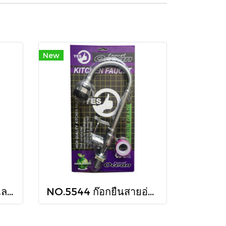
New
NO.1111 ก๊อกยืนสแตนเลส 304 สายอ่อน
NO.5544 ก๊อกยืนสายอ่อน หัวโต