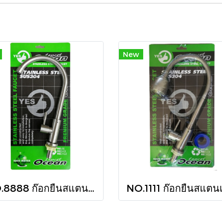
New
NO.8888 ก๊อกยืนสแตนเลส 304